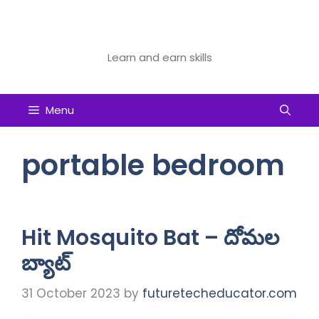
Skip
to
Future Tech Educator
content
Learn and earn skills
Menu
portable bedroom
Hit Mosquito Bat – దోమల
బ్యాట్
31 October 2023
by
futuretecheducator.com