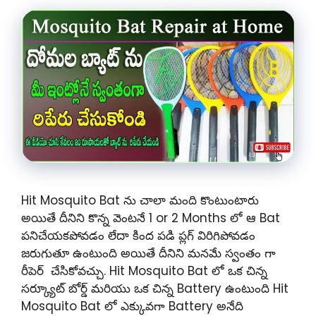
Hit Mosquito Bat ను చాలా మంది కొంటుంటారు
అయితే దీనిని కొన్న వెంటనే 1 or 2 Months లో ఆ Bat
పనిచేయకపోవడం లేదా కింద పడి ప్లగ్ విరిగిపోవడం
జరుగుతూ ఉంటుంది అయితే దీనిని మనమే స్వంతం గా
రీపెర్ చేసికోవచ్చు. Hit Mosquito Bat లో ఒక చిన్న
సర్క్యూట్ బోర్డ్ మరియు ఒక చిన్న Battery ఉంటుంది Hit
Mosquito Bat లో ఎక్కువగా Battery అనేది