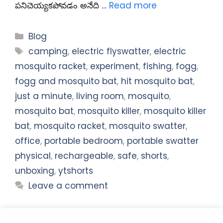
పనిచెయ్యకపోవడం అనేది …
Read more
Categories
Blog
Tags
camping
,
electric flyswatter
,
electric
mosquito racket
,
experiment
,
fishing
,
fogg
,
fogg and mosquito bat
,
hit mosquito bat
,
just a minute
,
living room
,
mosquito
,
mosquito bat
,
mosquito killer
,
mosquito killer
bat
,
mosquito racket
,
mosquito swatter
,
office
,
portable bedroom
,
portable swatter
physical
,
rechargeable
,
safe
,
shorts
,
unboxing
,
ytshorts
Leave a comment