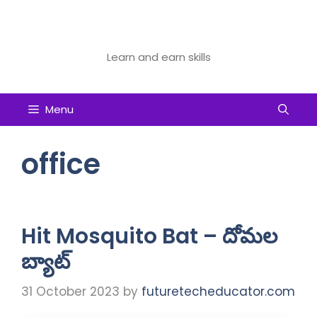
Skip
to
Future Tech Educator
content
Learn and earn skills
Menu
office
Hit Mosquito Bat – దోమల
బ్యాట్
31 October 2023
by
futuretecheducator.com