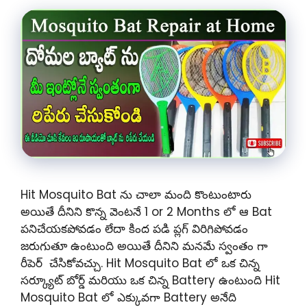
Hit Mosquito Bat ను చాలా మంది కొంటుంటారు
అయితే దీనిని కొన్న వెంటనే 1 or 2 Months లో ఆ Bat
పనిచేయకపోవడం లేదా కింద పడి ప్లగ్ విరిగిపోవడం
జరుగుతూ ఉంటుంది అయితే దీనిని మనమే స్వంతం గా
రీపెర్ చేసికోవచ్చు. Hit Mosquito Bat లో ఒక చిన్న
సర్క్యూట్ బోర్డ్ మరియు ఒక చిన్న Battery ఉంటుంది Hit
Mosquito Bat లో ఎక్కువగా Battery అనేది