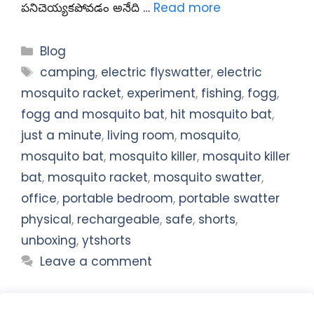
పనిచెయ్యకపోవడం అనేది …
Read more
Categories
Blog
Tags
camping
,
electric flyswatter
,
electric
mosquito racket
,
experiment
,
fishing
,
fogg
,
fogg and mosquito bat
,
hit mosquito bat
,
just a minute
,
living room
,
mosquito
,
mosquito bat
,
mosquito killer
,
mosquito killer
bat
,
mosquito racket
,
mosquito swatter
,
office
,
portable bedroom
,
portable swatter
physical
,
rechargeable
,
safe
,
shorts
,
unboxing
,
ytshorts
Leave a comment