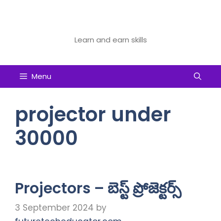
Skip
to
Future Tech Educator
content
Learn and earn skills
Menu
projector under
30000
Projectors – బెస్ట్ ప్రోజెక్టర్స్
3 September 2024
by