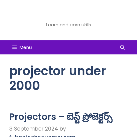
Skip
to
Future Tech Educator
content
Learn and earn skills
Menu
projector under
2000
Projectors – బెస్ట్ ప్రోజెక్టర్స్
3 September 2024
by