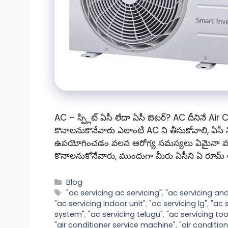
AC – స్ప్లిట్ ఏసీ లేదా ఏసీ బెటర్? AC దీనినే Ai
కొనాలనుకొనేవారు ఎలాంటి AC ని తీసుకోవాలి, ఏసీ ని
ఉపయోగించడం వలన ఆరోగ్య సమస్యలు ఏమైనా వస్తాయా
కొనాలనుకోనేవారు, ముందుగా మీరు ఏసీని ఏ రూమ్ 
Categories
Blog
Tags
"ac servicing ac servicing"
,
"ac servicing and
"ac servicing indoor unit"
,
"ac servicing lg"
,
"ac 
system"
,
"ac servicing telugu"
,
"ac servicing too
"air conditioner service machine"
,
"air conditio