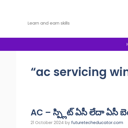
Skip
to
Future Tech Educator
content
Learn and earn skills
“ac servicing w
AC – స్ప్లిట్ ఏసీ లేదా ఏసీ బ
21 October 2024
by
futuretecheducator.com