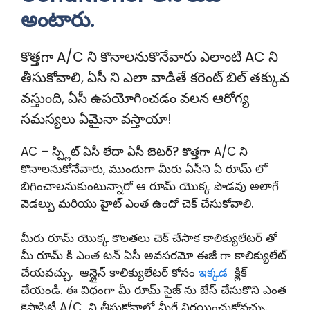
అంటారు.
కొత్తగా A/C ని కొనాలనుకొనేవారు ఎలాంటి AC ని
తీసుకోవాలి, ఏసీ ని ఎలా వాడితే కరెంట్ బిల్ తక్కువ
వస్తుంది, ఏసీ ఉపయోగించడం వలన ఆరోగ్య
సమస్యలు ఏమైనా వస్తాయా!
AC – స్ప్లిట్ ఏసీ లేదా ఏసీ బెటర్? కొత్తగా A/C ని
కొనాలనుకోనేవారు, ముందుగా మీరు ఏసీని ఏ రూమ్ లో
బిగించాలనుకుంటున్నారో ఆ రూమ్ యొక్క పొడవు అలాగే
వెడల్పు మరియు హైట్ ఎంత ఉందో చెక్ చేసుకోవాలి.
మీరు రూమ్ యొక్క కొలతలు చెక్ చేసాక కాలిక్యులేటర్ తో
మీ రూమ్ కి ఎంత టన్ ఏసీ అవసరమో ఈజీ గా కాలిక్యులేట్
చేయవచ్చు. ఆన్లైన్ కాలిక్యులేటర్ కోసం
ఇక్కడ
క్లిక్
చేయండి. ఈ విధంగా మీ రూమ్ సైజ్ ను బేస్ చేసుకొని ఎంత
కెపాసిటీ A/C ని తీసుకోవాలో మీరే నిర్ణయించుకోవచ్చు.