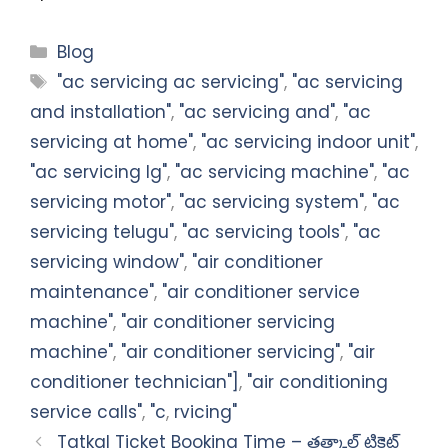
Categories
Blog
Tags
"ac servicing ac servicing"
,
"ac servicing
and installation"
,
"ac servicing and"
,
"ac
servicing at home"
,
"ac servicing indoor unit"
,
"ac servicing lg"
,
"ac servicing machine"
,
"ac
servicing motor"
,
"ac servicing system"
,
"ac
servicing telugu"
,
"ac servicing tools"
,
"ac
servicing window"
,
"air conditioner
maintenance"
,
"air conditioner service
machine"
,
"air conditioner servicing
machine"
,
"air conditioner servicing"
,
"air
conditioner technician"]
,
"air conditioning
service calls"
,
"c
,
rvicing"
Tatkal Ticket Booking Time – తత్కాల్ టికెట్