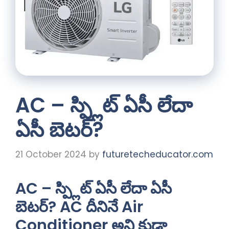
AC – స్ప్లిట్ ఏసీ లేదా
ఏసీ బెటర్?
21 October 2024
by
futuretecheducator.com
AC – స్ప్లిట్ ఏసీ లేదా ఏసీ
బెటర్? AC దీనినే Air
Conditioner అని కుడా