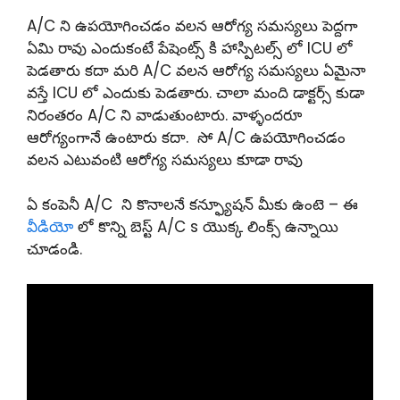
A/C ని ఉపయోగించడం వలన ఆరోగ్య సమస్యలు పెద్దగా
ఏమి రావు ఎందుకంటే పేషెంట్స్ కి హాస్పిటల్స్ లో ICU లో
పెడతారు కదా మరి A/C వలన ఆరోగ్య సమస్యలు ఏమైనా
వస్తే ICU లో ఎందుకు పెడతారు. చాలా మంది డాక్టర్స్ కుడా
నిరంతరం A/C ని వాడుతుంటారు. వాళ్ళందరూ
ఆరోగ్యంగానే ఉంటారు కదా. సో A/C ఉపయోగించడం
వలన ఎటువంటి ఆరోగ్య సమస్యలు కూడా రావు
ఏ కంపెనీ A/C ని కొనాలనే కన్ఫ్యూషన్ మీకు ఉంటె – ఈ
వీడియో
లో కొన్ని బెస్ట్ A/C s యొక్క లింక్స్ ఉన్నాయి
చూడండి.