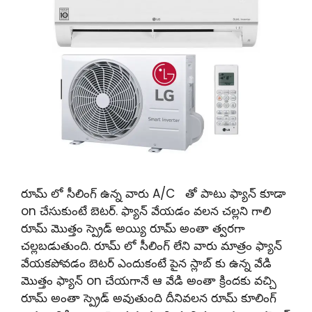
రూమ్ లో సీలింగ్ ఉన్న వారు A/C తో పాటు ఫ్యాన్ కూడా
on చేసుకుంటే బెటర్. ఫ్యాన్ వేయడం వలన చల్లని గాలి
రూమ్ మొత్తం స్ప్రెడ్ అయ్యి రూమ్ అంతా త్వరగా
చల్లబడుతుంది. రూమ్ లో సీలింగ్ లేని వారు మాత్రం ఫ్యాన్
వేయకపోవడం బెటర్ ఎందుకంటే పైన స్లాబ్ కు ఉన్న వేడి
మొత్తం ఫ్యాన్ on చేయగానే ఆ వేడి అంతా క్రిందకు వచ్చి
రూమ్ అంతా స్ప్రెడ్ అవుతుంది దీనివలన రూమ్ కూలింగ్