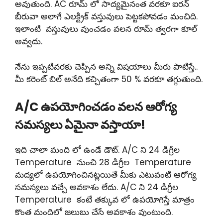
అవుతుంది. AC రూమ్ లో సాద్యమైనంత వరకూ ఐరన్
బీరువా అలాగే ఎలక్ట్రిక్ వస్తువులు పెట్టకపోవడం మంచిది.
ఇలాంటి వస్తువులు వుంచడం వలన రూమ్ త్వరగా కూల్
అవ్వదు.
నేను ఇప్పటివరకు చెప్పిన అన్ని విషయాలు మీరు పాటిస్తే..
మీ కరెంట్ బిల్ అనేది కచ్చితంగా 50 % వరకూ తగ్గుతుంది.
A/C ఉపయోగించడం వలన ఆరోగ్య
సమస్యలు ఏమైనా వస్తాయా!
ఇది చాలా మంది లో ఉండే డౌట్. A/C ని 24 డిగ్రీల
Temperature నుంచి 28 డిగ్రీల Temperature
మద్యలో ఉపయోగించినట్లయితే మీకు ఎటువంటి ఆరోగ్య
సమస్యలు వచ్చే అవకాశం లేదు. A/C ని 24 డిగ్రీల
Temperature కంటే తక్కువ లో ఉపయోగిస్తే మాత్రం
కొంత మందిలో జలుబు చేసే అవకాశం వుంటుంది.