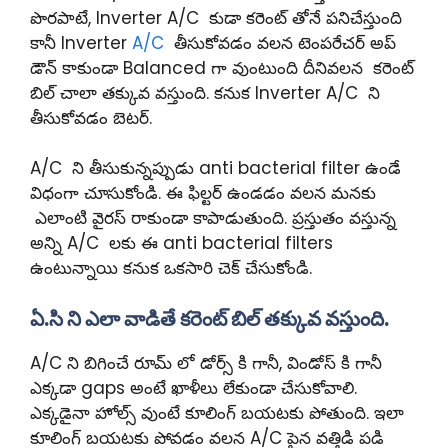
పొరపాటే, Inverter A/C కుడా కరెంట్ తోనే పనిచేస్తుంది
కానీ Inverter
A/C
తీసుకోవడం వలన టెంపరేచర్ అప్
డౌన్ కాకుండా Balanced గా వుంటుంది దీనివలన కరెంట్
బిల్ చాలా తక్కువ వస్తుంది. కనుక Inverter A/C ని
తీసుకోవడం బెటర్.
A/C ని తీసుకున్నప్పుడు anti bacterial filter ఉండే
విధంగా చూసుకోండి. ఈ ఫిల్టర్ ఉండడం వలన మనకు
ఎలాంటి వైరస్ రాకుండా కాపాడుతుంది. ప్రస్తుతం వస్తున్న
అన్ని A/C లకు ఈ anti bacterial filters
ఉంటున్నాయి కనుక ఒకసారి చెక్ చేసుకోండి.
ఏ.సి ని ఎలా వాడితే కరెంట్ బిల్ తక్కువ వస్తుంది.
A/C ని బిగించే రూమ్ లో డోర్స్ కి గానీ, విండోస్ కి గానీ
ఎక్కడా gaps అంటే ఖాళీలు లేకుండా చేసుకోవాలి.
ఎక్కడైనా హోల్స్ వుంటే కూలింగ్ బయటకు పోతుంది. ఇలా
కూలింగ్ బయటకు పోవడం వలన A/C పైన వత్తిడి పడి