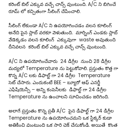
కరెంట్ బిల్ ఎక్కువ వచ్చే చాన్స్ వుంటుంది. A/C ని బిగించే
రూమ్ లో కచ్చితంగా సీలింగ్ చేపించాలి.
సీలింగ్ లేకుండా A/C ని ఉపయోగించడం వలన కూలింగ్
అనేది పైన స్లాబ్ వరకూ వెళుతుంది. మార్నింగ్ ఎండకు స్లాబ్
వేడెక్కడం వలన కూలింగ్ ఎక్కువుగా waste అవుతుంది
దీనివలన కరెంట్ బిల్ ఎక్కువ వచ్చే చాన్స్ వుంటుంది.
A/C ని ఉపయోగించేవారు 24 డిగ్రీల నుంచి 28 డిగ్రీల
మద్యలో Temperature ను పెట్టుకోవాలి. ప్రస్తుతం కొత్త గా
కొన్న A/C లకు డిఫాల్ట్ గా 24 డిగ్రీల Temperature
సెట్ చేసారు. ఎందుకంటే BEE – బ్యూరో ఆఫ్ ఎనర్జీ
ఎఫిషియెన్సీ – అన్ని కంపెనీలకు డిఫాల్ట్ గా 24 డిగ్రీల
Temperature ను ఉంచాలని సూచించడం జరిగింది.
అలాగే ప్రస్తుతం కొన్న ప్రతీ A/C పైన డిఫాల్ట్ గా 24 డిగ్రీల
Temperature ను ఉపయోగించమని ఒక స్టిక్కర్ కుడా
అతికించి వుంటుంది ఒక సారి చెక్ చేసుకోండి. అయితే కొంత