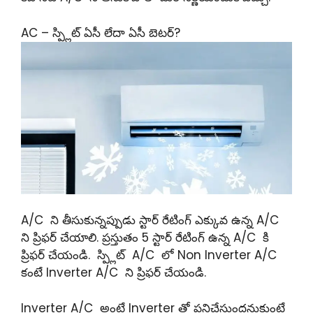
AC – స్ప్లిట్ ఏసీ లేదా ఏసీ బెటర్?
A/C ని తీసుకున్నప్పుడు స్టార్ రేటింగ్ ఎక్కువ ఉన్న A/C
ని ప్రిఫర్ చేయాలి. ప్రస్తుతం 5 స్టార్ రేటింగ్ ఉన్న A/C కి
ప్రిఫర్ చేయండి. స్ప్లిట్ A/C లో Non Inverter A/C
కంటే Inverter A/C ని ప్రిఫర్ చేయండి.
Inverter A/C అంటే Inverter తో పనిచేస్తుందనుకుంటే