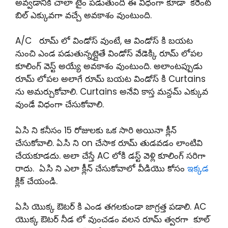
అవ్వడానికి చాలా టైం పడుతుంది ఈ విధంగా కూడా కరెంట్
బిల్ ఎక్కువగా వచ్చే అవకాశం వుంటుంది.
A/C రూమ్ లో విండోస్ వుంటే, ఆ విండోస్ కి బయట
నుంచి ఎండ పడుతున్నట్లైతే విండోస్ వేడెక్కి రూమ్ లోపల
కూలింగ్ వెస్ట్ అయ్యే అవకాశం వుంటుంది. అలాంటప్పుడు
రూమ్ లోపల అలాగే రూమ్ బయట విండోస్ కి Curtains
ను అమర్చుకోవాలి. Curtains అనేవి కాస్త మన్దమ్ ఎక్కువ
వుండే విధంగా చేసుకోవాలి.
ఏ.సి ని కనీసం 15 రోజులకు ఒక సారి అయినా క్లీన్
చేసుకోవాలి. ఏ.సి ని on చేసాక రూమ్ తుడవడం లాంటివి
చేయకూడదు. అలా చేస్తే AC లోకి డస్ట్ వెళ్లి కూలింగ్ సరిగా
రాదు. ఏ.సి ని ఎలా క్లీన్ చేసుకోవాలో వీడియొ కోసం
ఇక్కడ
క్లిక్ చేయండి.
ఏ.సి యొక్క ఔటర్ కి ఎండ తగలకుండా జాగ్రత్త పడాలి. AC
యొక్క ఔటర్ నీడ లో వుంచడం వలన రూమ్ త్వరగా కూల్