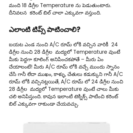
మంది 18 డిగ్రీల Temperature ను పెడుతుంటారు.
దీనివలన కరెంట్ బిల్ చాలా ఎక్కువగా వస్తుంది.
ఎలాంటి టిప్స్ పాటించాలి?
బయట ఎండ నుంచి A/C రూమ్ లోకి వచ్చిన వారికీ 24
డిగ్రీల నుంచి 28 డిగ్రీల మద్యలో Temperature వుంటే
మీకు పెద్దగా కూలింగ్ అనిపించకపోతే – మీరు ఏం
చేయాలంటే! మీరు A/C రూమ్ లోకి వచ్చే ముందు స్నానం
చేసి గానీ లేదా ముఖం, కాళ్ళు, చేతులు కడుక్కుని గానీ A/C
రూమ్ లోకి వచ్చినట్లయితే, A/C రూమ్ లో 24 డిగ్రీల నుంచి
28 డిగ్రీల మద్యలో Temperature వుంటే చాలు మీకు
చలి అనిపిస్తుంది. కావున ఇలాంటి టెక్నిక్స్ పాటించి కరెంట్
బిల్ ఎక్కువగా రాకుండా చేయవచ్చు.