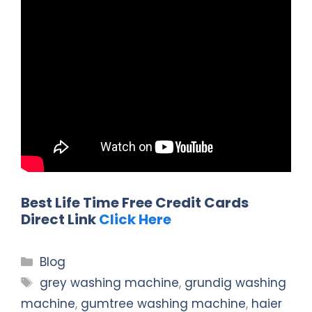
Best Life Time Free Credit Cards
Direct Link
Click Here
Categories
Blog
Tags
grey washing machine
,
grundig washing
machine
,
gumtree washing machine
,
haier