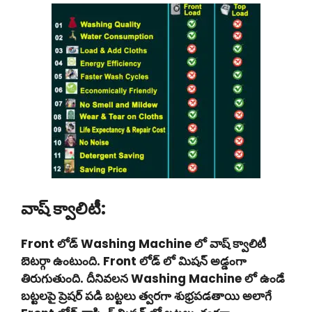
వాష్ క్వాలిటీ:
Front లోడ్ Washing Machine లో వాష్ క్వాలిటీ
బెటర్గా ఉంటుంది. Front లోడ్ లో మిషన్ అడ్డంగా
తిరుగుతుంది. దీనివలన Washing Machine లో ఉండే
బట్టలపై ప్రెషర్ పడి బట్టలు త్వరగా శుభ్రపడతాయి అలాగే