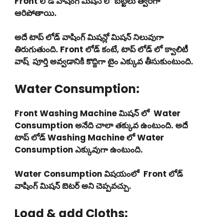
Front లోడ్ వాషింగ్ మిషన్ లో బట్టలు త్వరగా
ఆరిపోతాయి.
అదే టాప్ లోడ్ వాషింగ్ మిషన్లో మిషన్ నిలువుగా
తిరుగుతుంది. Front లోడ్ కంటే, టాప్ లోడ్ లో క్వాలిటీ
వాష్ పూర్తి అవ్వడానికి కొద్దిగా టైం ఎక్కువ తీసుకుంటుంది.
Water Consumption:
Front Washing Machine మిషన్ లో Water
Consumption అనేది చాలా తక్కువ ఉంటుంది. అదే
టాప్ లోడ్ Washing Machine లో Water
Consumption ఎక్కువుగా ఉంటుంది.
Water Consumption విషయంలో Front లోడ్
వాషింగ్ మిషన్ బెటర్ అని చెప్పవచ్చు.
Load & add Cloths: