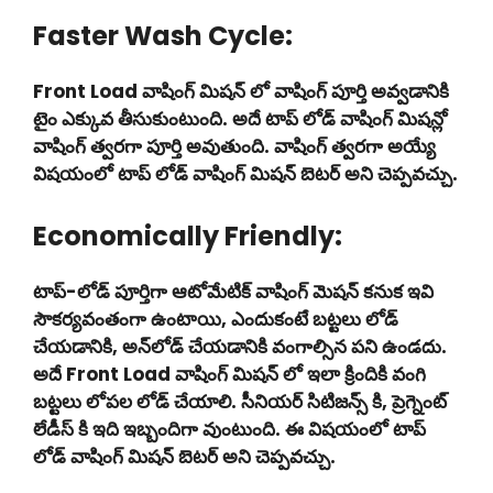
Faster Wash Cycle:
Front Load వాషింగ్ మిషన్ లో వాషింగ్ పూర్తి అవ్వడానికి
టైం ఎక్కువ తీసుకుంటుంది. అదే టాప్ లోడ్ వాషింగ్ మిషన్లో
వాషింగ్ త్వరగా పూర్తి అవుతుంది. వాషింగ్ త్వరగా అయ్యే
విషయంలో టాప్ లోడ్ వాషింగ్ మిషన్ బెటర్ అని చెప్పవచ్చు.
Economically Friendly:
టాప్-లోడ్ పూర్తిగా ఆటోమేటిక్ వాషింగ్ మెషన్ కనుక ఇవి
సౌకర్యవంతంగా ఉంటాయి, ఎందుకంటే బట్టలు లోడ్
చేయడానికి, అన్‌లోడ్ చేయడానికి వంగాల్సిన పని ఉండదు.
అదే Front Load వాషింగ్ మిషన్ లో ఇలా క్రిందికి వంగి
బట్టలు లోపల లోడ్ చేయాలి. సీనియర్ సిటిజన్స్ కి, ప్రెగ్నెంట్
లేడీస్ కి ఇది ఇబ్బందిగా వుంటుంది. ఈ విషయంలో టాప్
లోడ్ వాషింగ్ మిషన్ బెటర్ అని చెప్పవచ్చు.