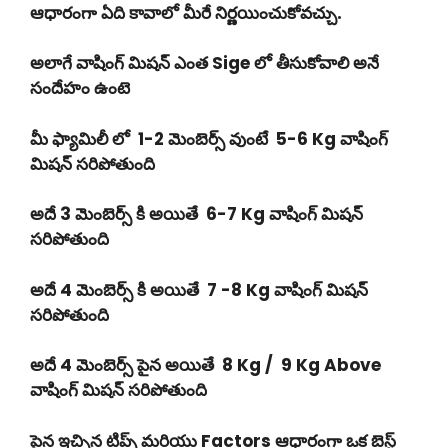
ఆధారంగా ఏది కావాలో మీరే నిర్ణయించుకోవచ్చు.
అలాగే వాషింగ్ మిషన్ ఎంత Sige లో తీసుకోవాలి అనే
సందేహం ఉంటె
మీ ఫ్యామిలీ లో 1-2 మెంబెర్స్ వుంటే 5-6 Kg వాషింగ్
మిషన్ సరిపోతుంది
అదే 3 మెంబెర్స్ కి అయితే 6-7 Kg వాషింగ్ మిషన్
సరిపోతుంది
అదే 4 మెంబెర్స్ కి అయితే 7 -8 Kg వాషింగ్ మిషన్
సరిపోతుంది
అదే 4 మెంబెర్స్ పైన అయితే 8 Kg / 9 Kg Above
వాషింగ్ మిషన్ సరిపోతుంది
పైన ఇచ్చిన టిప్స్ మరియు Factors ఆధారంగా ఒక బెస్ట్