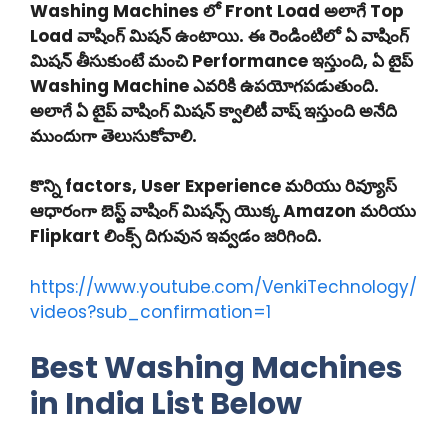
Washing Machines లో Front Load అలాగే Top
Load వాషింగ్ మిషన్ ఉంటాయి. ఈ రెండింటిలో ఏ వాషింగ్
మిషన్ తీసుకుంటే మంచి Performance ఇస్తుంది, ఏ టైప్
Washing Machine ఎవరికి ఉపయోగపడుతుంది.
అలాగే ఏ టైప్ వాషింగ్ మిషన్ క్వాలిటీ వాష్ ఇస్తుంది అనేది
ముందుగా తెలుసుకోవాలి.
కొన్ని factors, User Experience మరియు రివ్యూస్
ఆధారంగా బెస్ట్ వాషింగ్ మిషన్స్ యొక్క Amazon మరియు
Flipkart లింక్స్ దిగువున ఇవ్వడం జరిగింది.
https://www.youtube.com/VenkiTechnology/
videos?sub_confirmation=1
Best Washing Machines
in India List Below