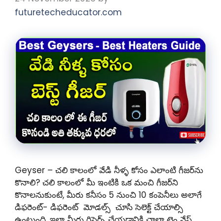
futuretecheducator.com
Geyser – చలి కాలంలో వేడి నీళ్ళ కోసం ఎలాంటి గీజర్‌ను
కొనాలి? చలి కాలంలో మీ ఇంటికి ఒక మంచి గీజర్‌ని
కొనాలనుకుంటే, మీరు కనీసం 5 నుంచి 10 కంపెనీలు అలాగే
డిఫరెంట్- డిఫరెంట్ మోడల్స్ చూసి సెలెక్ట్ చేయాల్సి
ఉంటుంది. ఇలా మీరు రిసెర్చ్ చేయడానికి చాలా టైం వేస్ట్