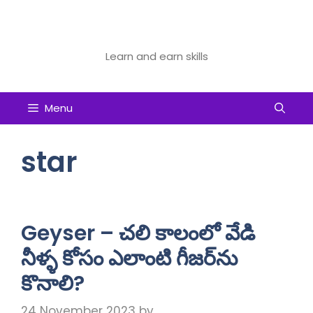
Skip
to
Future Tech Educator
content
Learn and earn skills
Menu
star
Geyser – చలి కాలంలో వేడి
నీళ్ళ కోసం ఎలాంటి గీజర్‌ను
కొనాలి?
24 November 2023
by