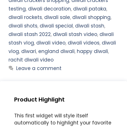
diwali crackers shopping
,
diwali crackers
testing
,
diwali decoration
,
diwali pataka
,
diwali rockets
,
diwali sale
,
diwali shopping
,
diwali shots
,
diwali special
,
diwali stash
,
diwali stash 2022
,
diwali stash video
,
diwali
stash vlog
,
diwali video
,
diwali videos
,
diwali
vlog
,
diwari
,
england diwali
,
happy diwali
,
rachit diwali video
Leave a comment
Product Highlight
This first widget will style itself
automatically to highlight your favorite