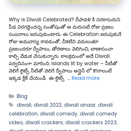
Why is Diwali Celebrated? దీపావళి కి నరకాసురుని
పీడ విరగడైందన్న సంతోషంతో ఆ మరుసటి రోజు ప్రజలు
సంబరాలు జరుపుకుంటారు. ఈ Celebration జరుపుకునే
రోజు అమవాస్య కావడంతో, చీకటిని వదులుతూ
ప్రజలందరూ ద్వీపాలు, తోరణాలు వెలిగించి, బాణాసంచా
కాల్చి వేడుక చేసుకున్నారు. కాలక్రమంలో అదే Diwali
పర్వదినంగా మారింది. Islands lit by water – నీటితో
వెలిగే లైట్స్ నీటితో వెలిగే ద్వీపాలు ఆన్లైన్ లో కొనాలంటే
ఇక్కడ క్లిక్ చేయండి ఈ లైట్స్ …
Read more
Categories
Blog
Tags
diwali
,
diwali 2022
,
diwali anaar
,
diwali
celebration
,
diwali comedy
,
diwali comedy
video
,
diwali crackers
,
diwali crackers 2023
,