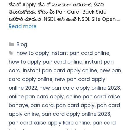
దేనిలో Apply చేసారో ముందుగా తెలియాలి, దీనిని
తెలుసుకోవడం కోసం మీ Pan Card Back Side
ఒకసారి చూడండి. NSDL అని ఉంటే NSDL Site Open …
Read more
Categories
Blog
Tags
how to apply instant pan card online
,
how to apply pan card online
,
instant pan
card
,
instant pan card apply online
,
new pan
card apply online
,
new pan card apply
online 2022
,
new pan card apply online 2023
,
online pan card apply
,
online pan card kaise
banaye
,
pan card
,
pan card apply
,
pan card
apply online
,
pan card apply online 2023
,
pan card kaise apply kare online
,
pan card