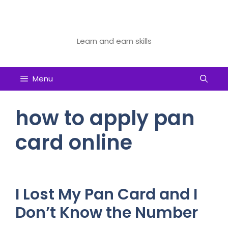
Skip
to
Future Tech Educator
content
Learn and earn skills
Menu
how to apply pan
card online
I Lost My Pan Card and I
Don’t Know the Number