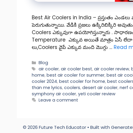
Best Air Coolers in India – ప్రస్తుతం ఎండలు 
పెరుగుతున్నాయి. వేడికి ప్రజలు ఉక్కిరిబిక్కిరి అవ
Coolers ఎక్కువుగా ఉపయోగిస్తున్నారు . సాధారణం
Temperature ఎక్కువ అయితే మాత్రం ఏసీ లేదా కూలర
లు,Coolers వైపే ఎక్కువ మంది మొగ్గు …
Read m
Categories
Blog
Tags
air cooler
,
air cooler best
,
air cooler review
,
home
,
best air cooler for summer
,
best air cool
cooler 2024
,
best cooler for home
,
best cooler
than me lyrics
,
coolers
,
desert air cooler
,
nerf c
symphony air cooler
,
yeti cooler review
Leave a comment
© 2026 Future Tech Educator
• Built with
Generate