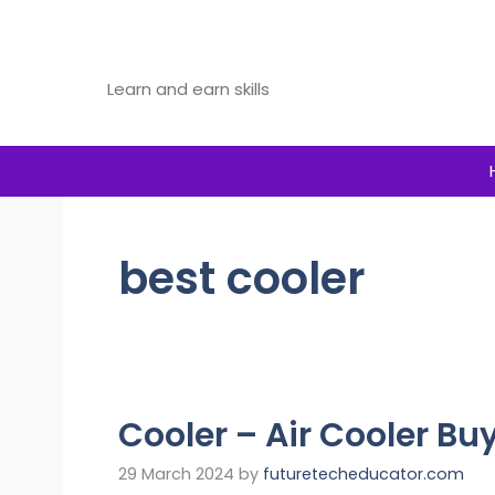
Skip
to
Future Tech Educator
content
Learn and earn skills
best cooler
Cooler – Air Cooler Bu
29 March 2024
by
futuretecheducator.com