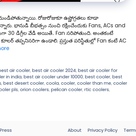
మండిపోతున్నాయి. రోజురోజుకూ ఉష్ణోగ్రతలు కూడా
ుతున్నారు. భానుడి బీభత్సం నుంచి రక్షించేందుకు Fans, ACs and
గా 30 డిగ్రీల వేడి అయితే.. Fan సరిపోతుంది. అంతకంటే
్ తప్పనిసరిగా ఉండాలి. ప్రస్తుత పరిస్థితుల్లో Fan కంటే AC
ore
best air cooler
,
best air cooler 2024
,
best air cooler for
er in india
,
best air cooler under 10000
,
best cooler
,
best
s
,
best desert cooler
,
coola
,
cooler
,
cooler than me
,
cooler
ooler pls
,
orion coolers
,
pelican cooler
,
rtic coolers
,
Press
About
Privacy Policy
Term