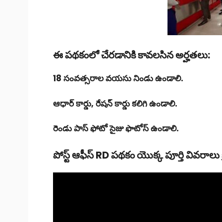
ఈ పథకంలో చేరడానికి కావలసిన అర్హతలు:
18 సంవత్సరాల వయసు నిండు ఉండాలి.
ఆధార్ కార్డు, రేషన్ కార్డు కలిగి ఉండాలి.
రెండు పాస్ ఫోటో సైజు ఫొటోస్ ఉండాలి.
పోస్ట్ ఆఫీస్ RD పథకం యొక్క పూర్తి వివరాలు క్