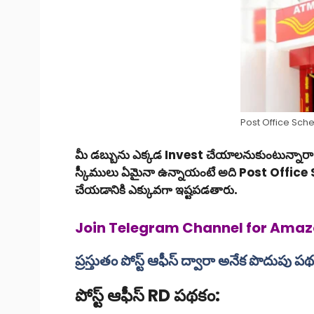
Post Office Sc
మీ డబ్బును ఎక్కడ Invest చేయాలనుకుంటున్నారా! అయ
స్కీములు ఏమైనా ఉన్నాయంటే అది Post Office Sch
చేయడానికి ఎక్కువగా ఇష్టపడతారు.
Join Telegram Channel for Amazo
ప్రస్తుతం పోస్ట్ ఆఫీస్ ద్వారా అనేక పొదుపు
పోస్ట్ ఆఫీస్ RD పథకం: