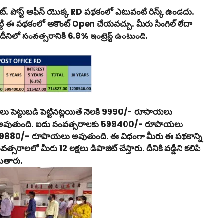
ిట్. పోస్ట్ ఆఫీస్ యొక్క RD పథకంలో ఎటువంటి రిస్క్ ఉండదు.
ట్టి ఈ పథకంలో అకౌంట్ Open చేయవచ్చు. మీరు సింగిల్ లేదా
ీనిలో సంవత్సరానికి 6.8% ఇంట్రెస్ట్ ఉంటుంది.
ు పెట్టుబడి పెట్టినట్లయితే నెలకి 9990/- రూపాయలు
ు అవుతుంది. ఐదు సంవత్సరాలకు 599400/- రూపాయలు
ు 119880/- రూపాయలు అవుతుంది. ఈ విధంగా మీరు ఈ పథకాన్ని
రాలలో మీరు 12 లక్షలు డిపాజిట్ చేస్తారు. దీనికి వడ్డీని కలిపి
ుతారు.