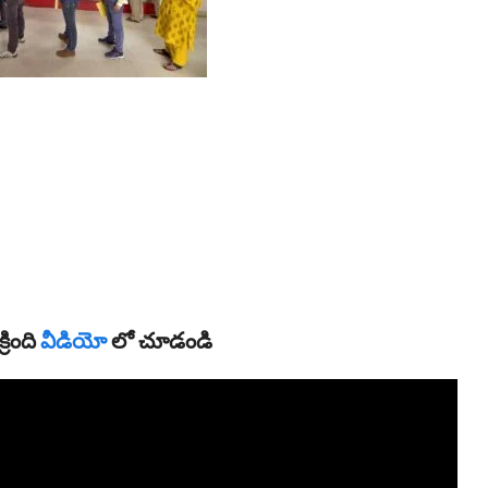
రింది
వీడియో
లో చూడండి