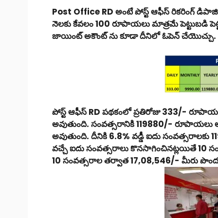
Post Office RD అంటే పోస్ట్ ఆఫీస్ రికరింగ్ డిపాజ
నెలకు కేవలం 100 రూపాయలు మాత్రమే పెట్టుబడి పె
జాయింట్ అకౌంట్ ను కూడా దీనిలో ఓపెన్ చేయొచ్చు. ద
పోస్ట్ ఆఫీస్ RD పథకంలో ప్రతిరోజు 333/- రూపాయల
అవుతుంది. సంవత్సరానికి 119880/- రూపాయల
అవుతుంది. దీనికి 6.8% వడ్డీ ఐదు సంవత్సరాలక
వచ్చే ఐదు సంవత్సరాలు కొనసాగించినట్లయితే 10 సంవత్స
10 సంవత్సరాల తర్వాత 17,08,546/- మీరు పొంద