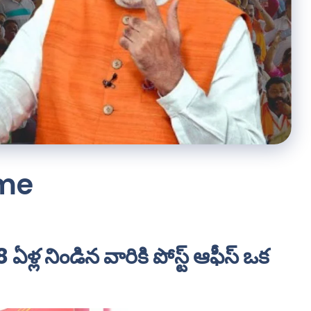
eme
ల నిండిన వారికి పోస్ట్ ఆఫీస్ ఒక