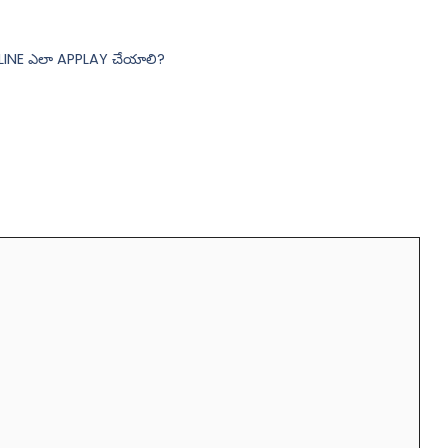
ONLINE ఎలా APPLAY చేయాలి?