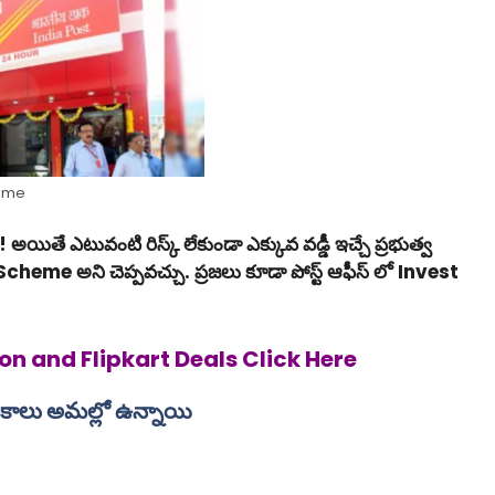
heme
ితే ఎటువంటి రిస్క్ లేకుండా ఎక్కువ వడ్డీ ఇచ్చే ప్రభుత్వ
eme అని చెప్పవచ్చు. ప్రజలు కూడా పోస్ట్ ఆఫీస్ లో Invest
n and Flipkart Deals
Click Here
 పథకాలు అమల్లో ఉన్నాయి